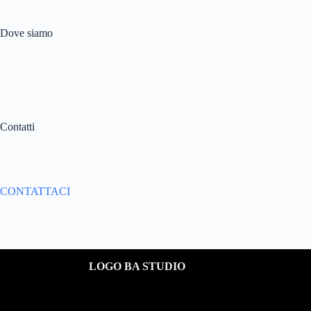
Dove siamo
C.so Martiri della Libertà,
188 95131 Catania – Italy
Contatti
Email:
info@bastudio.it
CONTATTACI
LOGO BA STUDIO