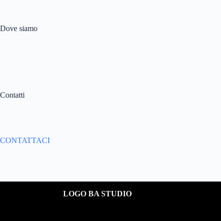
Dove siamo
C.so Martiri della Libertà,
188 95131 Catania – Italy
Contatti
Email:
info@bastudio.it
CONTATTACI
LOGO BA STUDIO